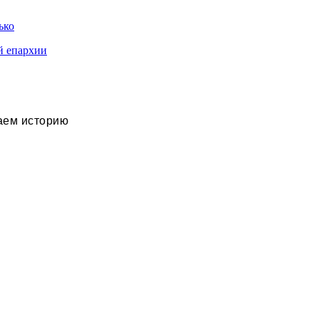
ько
й епархии