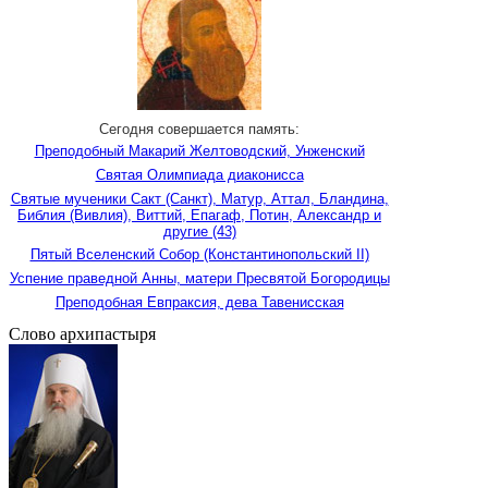
Сегодня совершается память:
Преподобный Макарий Желтоводский, Унженский
Святая Олимпиада диаконисса
Святые мученики Сакт (Санкт), Матур, Аттал, Бландина,
Библия (Вивлия), Виттий, Епагаф, Потин, Александр и
другие (43)
Пятый Вселенский Собор (Константинопольский II)
Успение праведной Анны, матери Пресвятой Богородицы
Преподобная Евпраксия, дева Тавенисская
Слово архипастыря