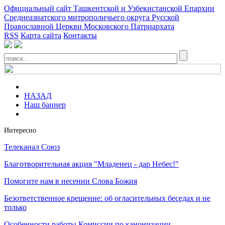
Официальный сайт Ташкентской и Узбекистанской Епархии
Среднеазиатского митрополичьего округа Русской
Православной Церкви Московского Патриархата
RSS
Карта сайта
Контакты
НАЗАД
Наш баннер
Интересно
Телеканал Союз
Благотворительная акция "Младенец - дар Небес!"
Помогите нам в несении Слова Божия
Безответственное крещение: об огласительных беседах и не
только
Особенности работы Комиссии по канонизации