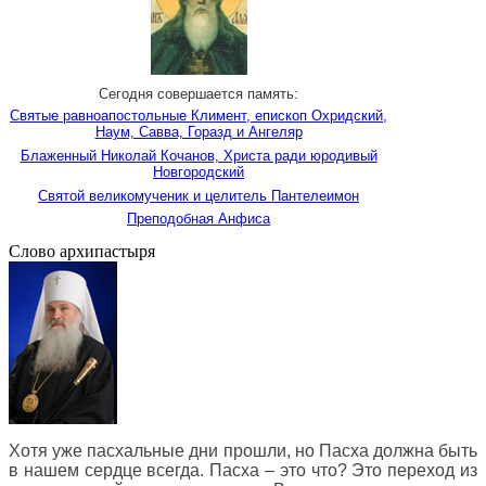
Сегодня совершается память:
Святые равноапостольные Климент, епископ Охридский,
Наум, Савва, Горазд и Ангеляр
Блаженный Николай Кочанов, Христа ради юродивый
Новгородский
Святой великомученик и целитель Пантелеимон
Преподобная Анфиса
Слово архипастыря
Хотя уже пасхальные дни прошли, но Пасха должна быть
в нашем сердце всегда. Пасха – это что? Это переход из