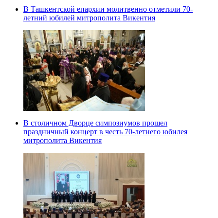
В Ташкентской епархии молитвенно отметили 70-
летний юбилей митрополита Викентия
В столичном Дворце симпозиумов прошел
праздничный концерт в честь 70-летнего юбилея
митрополита Викентия