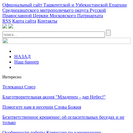
Официальный сайт Ташкентской и Узбекистанской Епархии
Среднеазиатского митрополичьего округа Русской
Православной Церкви Московского Патриархата
RSS
Карта сайта
Контакты
НАЗАД
Наш баннер
Интересно
Телеканал Союз
Благотворительная акция "Младенец - дар Небес!"
Помогите нам в несении Слова Божия
Безответственное крещение: об огласительных беседах и не
только
Особенности работы Комиссии по канонизации