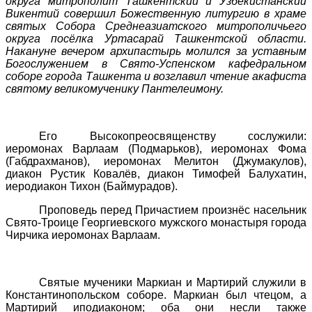
округа митрополит Ташкентский и Узбекистанский
Викентий совершил Божественную литургию в храме
святых Собора Среднеазиатского митрополичьего
округа посёлка Уртасарай Ташкентской области.
Накануне вечером архипастырь молился за уставным
Богослужением в Свято-Успенском кафедральном
соборе города Ташкента и возглавил чтение акафиста
святому великомученику Пантелеимону.
Его Высокопреосвященству сослужили:
иеромонах Варлаам (Подмарьков), иеромонах Фома
(Габдрахманов), иеромонах Мелитон (Джумакулов),
диакон Рустик Ковалёв, диакон Тимофей Балухатин,
иеродиакон Тихон (Баймурадов).
Проповедь перед Причастием произнёс насельник
Свято-Троице Георгиевского мужского монастыря города
Чирчика иеромонах Варлаам.
Святые мученики Маркиан и Мартирий служили в
Константинопольском соборе. Маркиан был чтецом, а
Мартирий иподиаконом; оба они несли также