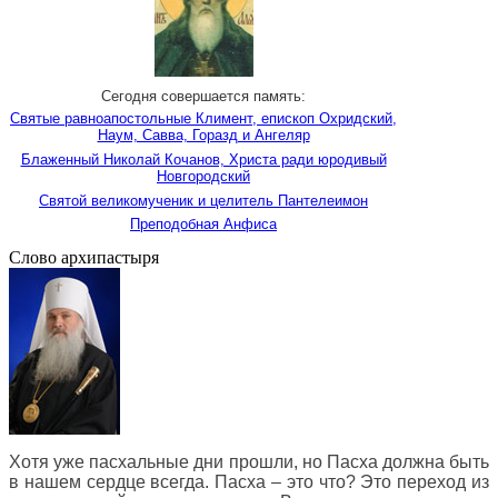
Сегодня совершается память:
Святые равноапостольные Климент, епископ Охридский,
Наум, Савва, Горазд и Ангеляр
Блаженный Николай Кочанов, Христа ради юродивый
Новгородский
Святой великомученик и целитель Пантелеимон
Преподобная Анфиса
Слово архипастыря
Хотя уже пасхальные дни прошли, но Пасха должна быть
в нашем сердце всегда. Пасха – это что? Это переход из