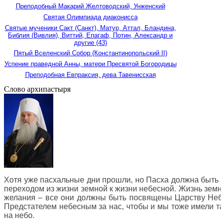
Преподобный Макарий Желтоводский, Унженский
Святая Олимпиада диаконисса
Святые мученики Сакт (Санкт), Матур, Аттал, Бландина,
Библия (Вивлия), Виттий, Епагаф, Потин, Александр и
другие (43)
Пятый Вселенский Собор (Константинопольский II)
Успение праведной Анны, матери Пресвятой Богородицы
Преподобная Евпраксия, дева Тавенисская
Слово архипастыря
Хотя уже пасхальные дни прошли, но Пасха должна быть в
переходом из жизни земной к жизни небесной. Жизнь земн
желания – все они должны быть посвящены Царству Небес
Предстателем небесным за нас, чтобы и мы тоже имели т
на небо
.