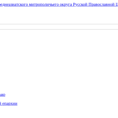
еднеазиатского митрополичьего округа Русской Православной 
ько
й епархии