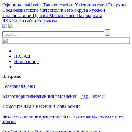
Официальный сайт Ташкентской и Узбекистанской Епархии
Среднеазиатского митрополичьего округа Русской
Православной Церкви Московского Патриархата
RSS
Карта сайта
Контакты
НАЗАД
Наш баннер
Интересно
Телеканал Союз
Благотворительная акция "Младенец - дар Небес!"
Помогите нам в несении Слова Божия
Безответственное крещение: об огласительных беседах и не
только
Особенности работы Комиссии по канонизации