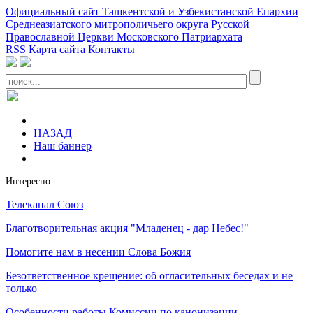
Официальный сайт Ташкентской и Узбекистанской Епархии
Среднеазиатского митрополичьего округа Русской
Православной Церкви Московского Патриархата
RSS
Карта сайта
Контакты
НАЗАД
Наш баннер
Интересно
Телеканал Союз
Благотворительная акция "Младенец - дар Небес!"
Помогите нам в несении Слова Божия
Безответственное крещение: об огласительных беседах и не
только
Особенности работы Комиссии по канонизации