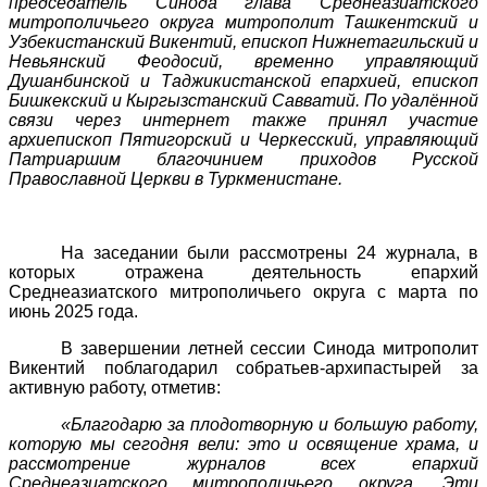
председатель Синода глава Среднеазиатского
митрополичьего округа митрополит Ташкентский и
Узбекистанский Викентий, епископ Нижнетагильский и
Невьянский Феодосий, временно управляющий
Душанбинской и Таджикистанской епархией, епископ
Бишкекский и Кыргызстанский Савватий. По удалённой
связи через интернет также принял участие
архиепископ Пятигорский и Черкесский, управляющий
Патриаршим благочинием приходов Русской
Православной Церкви в Туркменистане.
На заседании были рассмотрены 24 журнала, в
которых отражена деятельность епархий
Среднеазиатского митрополичьего округа с марта по
июнь 2025 года.
В завершении летней сессии Синода митрополит
Викентий поблагодарил собратьев-архипастырей за
активную работу, отметив:
«Благодарю за плодотворную и большую работу,
которую мы сегодня вели: это и освящение храма, и
рассмотрение журналов всех епархий
Среднеазиатского митрополичьего округа. Эти