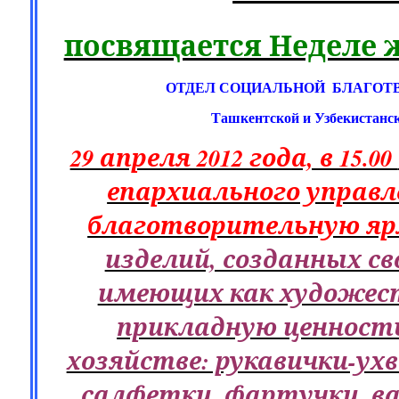
посвящается Неделе 
ОТДЕЛ СОЦИАЛЬНОЙ
БЛАГОТ
Ташкентской и Узбекистанс
29 апреля 2012 года, в 15.00
епархиального управл
благотворительную я
изделий, созданных с
имеющих как художест
прикладную ценност
хозяйстве: рукавички-ух
салфетки, фартучки, ва