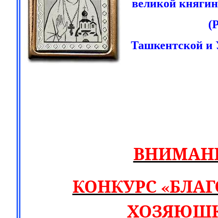
великой княги
(
Ташкентской и 
ВНИМАН
КОНКУРС «БЛА
ХОЗЯЮШК