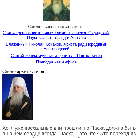
Сегодня совершается память:
Святые равноапостольные Климент, епископ Охридский,
Наум, Савва, Горазд и Ангеляр
Блаженный Николай Кочанов, Христа ради юродивый
Новгородский
Святой великомученик и целитель Пантелеимон
Преподобная Анфиса
Слово архипастыря
Хотя уже пасхальные дни прошли, но Пасха должна быть
в нашем сердце всегда. Пасха – это что? Это переход из