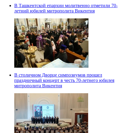
В Ташкентской епархии молитвенно отметили 70-
летний юбилей митрополита Викентия
В столичном Дворце симпозиумов прошел
праздничный концерт в честь 70-летнего юбилея
митрополита Викентия