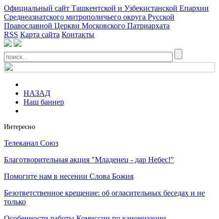
Официальный сайт Ташкентской и Узбекистанской Епархии
Среднеазиатского митрополичьего округа Русской
Православной Церкви Московского Патриархата
RSS
Карта сайта
Контакты
НАЗАД
Наш баннер
Интересно
Телеканал Союз
Благотворительная акция "Младенец - дар Небес!"
Помогите нам в несении Слова Божия
Безответственное крещение: об огласительных беседах и не
только
Особенности работы Комиссии по канонизации