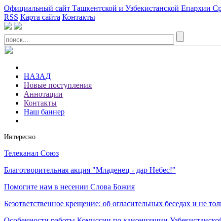
Официальный сайт Ташкентской и Узбекистанской Епархии Ср
RSS
Карта сайта
Контакты
НАЗАД
Новые поступления
Аннотации
Контакты
Наш баннер
Интересно
Телеканал Союз
Благотворительная акция "Младенец - дар Небес!"
Помогите нам в несении Слова Божия
Безответственное крещение: об огласительных беседах и не тол
Особенности работы Комиссии по канонизации Узбекистанско