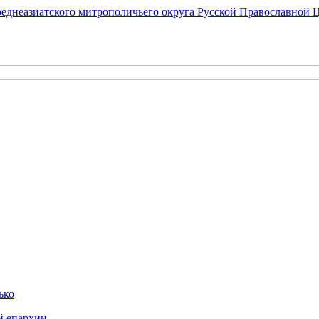
еднеазиатского митрополичьего округа Русской Православной 
ько
й епархии